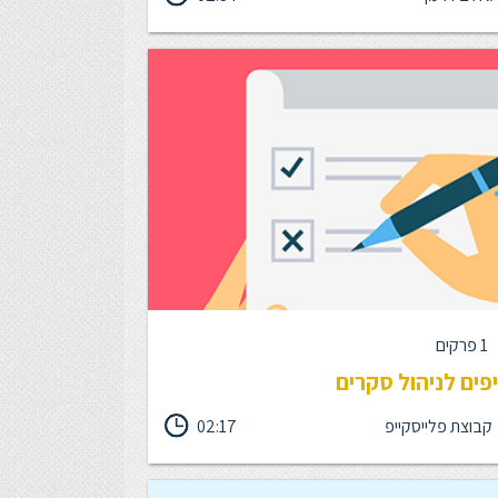
ו נמצאים שלושת סוגים של אגו, פשוט במינונים
. כאשר אגו מתועל נכון, הוא מסייע לנו לרתום, להוריד
ם מהסביבה ולחדד לכולם את המטרות המשותפות.
1 פרקים
קבוצת פלייסקייפ
02:17
ללים מוכחים שיעזרו לכם להעלות את אחוזי המענה
 שכתבתם.