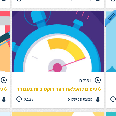
דים
העובדים שלך רוצים לצמוח מקצועית והם רואים בך,
בכולנ
,
המנהל.ת הישיר.ה שלהם אחראי.ת לכך. קיימת רק בעיה
שונים
ו?
אחת: עבור רוב העובדים, ניהול ששם דגש על אימון הוא
מתחי
ינם
תופעה נדירה. אז הנה חמישה טיפים שיעזרו לך להתחיל
לאמן תוך כדי עבודה.
1 פרקים
6 טיפים להעלאת הפרודוקטיביות בעבודה
6 טיפים לניהול סקרים
קבוצת פלייסקייפ
02:23
הרעיונות המבריקים שלנו לא שווים כלום בלי שניישם אותם.
6 כ
קבלו 6 כלים פשוטים שיעזרו לכם להיות יותר פרודקטיביים
לסקר
בעבודה.