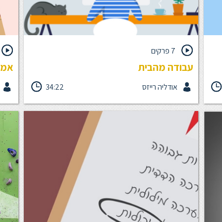
7 פרקים
עבודה מהבית
אמפ
אודליה רייזס
34:22
ת
מטרת הקורס היא לדבר על האתגרים איתם אנחנו
קורס
מתמודדים בעבודה מהבית, ובעיקר על מה אפשר ונדרש
התקשו
נה.
מאיתנו לעשות כדי לשמור על האפקטיביות שלנו בעבודה
לעשות
מרחוק. בקורס זה תקבלו כלים ורעיונות לתקשורת מרחוק,
יחסים
טיפים להתארגנות ליעילות ואפקטיביות בעבודה מרחוק,
אמפתי
איך לא מרגישים לבד ואיך שומרים על אמון. חשוב לנו
שאמפ
להדגיש שהטיפים שתקבלו כאן רלוונטיים גם לעבודה
מהמשרד. הקורס מכיל 7 פרקי לימוד קצרים משך הקורס:
משך: 25 דק
30 דקות על המנחה: אודליה רייזס, יועצת ארגונית ומומחית
בתהליכי למידה