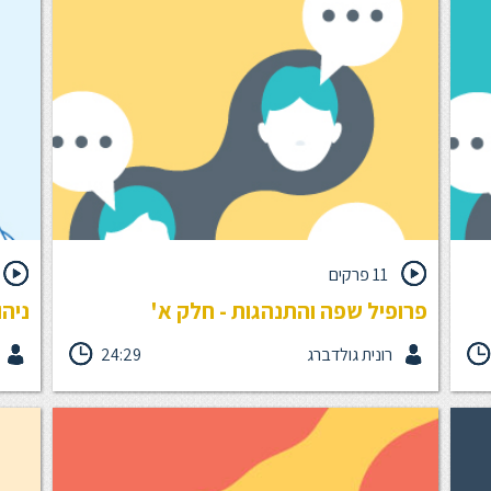
11 פרקים
פרופיל שפה והתנהגות - חלק א'
ניהו
רונית גולדברג
24:29
פרופיל ה-LAB הוא כלי שיטתי שמסייע לפענח דפוסי
ביחיד
רת
חשיבה של אנשים באמצעות כלי תשאול, ומייצר תקשורת
באמצע
אפקטיבית להשפעה טובה יותר. בחלק א' של יחידה זו,
נתמקד בשישה מאפייני המוטיבציה השונים של כל אחד
nt plan
מאיתנו.