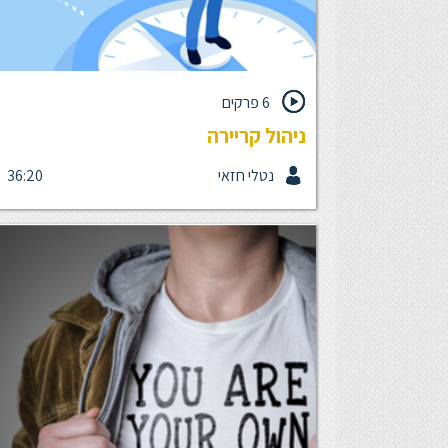
6 פרקים
ניהול קריירה
נטלי חזאי
36:20
העולם משתנה, שוק עבודה משתנה ואנו נדרשים לשנו
דפוסי חשיבה ולאמץ דרכי פעולה חדשות בתור עובדים,
בתוך ארגון כדי להתאים את היכולות שלנו לעולם המשת
בקורס קצר זה, נלמד להכיר ארגז כלים לפיתוח קריירה,
אפשרויות הפיתוח האישי בתוך הארגון ונבין שזהו מסע
מתמשך, פרואקטיבי לעבר מטרות תוך קריאת מפת
ההזדמנויות והצרכים העסקיים בארגון. ההגה של מסלול
הקריירה הוא בידיים שלנו. הקורס מכיל 6 פרקי לימוד
קצרים.