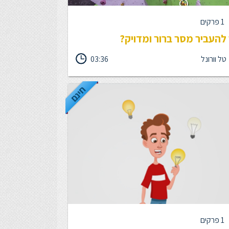
1 פרקים
להעביר מסר ברור ומדויק?
טל וורונל
03:36
ם את זה שאנחנו מנסים להעביר איזושהי נקודה,
ם ברגע הראשון לא מבינים אותה? או שמבינים אותה
אחרת ממה שהתכוונו? הנה כלי המורכב מ-3 שלבים
חינם
ד את המסרים, כדי שלא נפספס הזדמנויות להדליק
 על הרעיונות שלנו, ולהניע אותם לפעולה!
1 פרקים