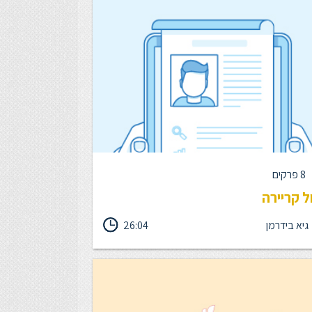
8 פרקים
ל קריירה
גיא בידרמן
26:04
ה זו נבין איך ניתן לנהל את הקריירה של העובד,
ות שיפור מידת המחוייבות, האקלים הצוותי,
השייכות, ההתלהבות והביצועים - על ידי individual
developme, ובקיצור - IDP.