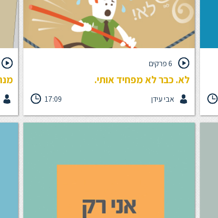
6 פרקים
לא. כבר לא מפחיד אותי.
מנה
אבי עידן
17:09
היא
בכל תהליך המכירה חווה איש המכירות סט של פחדים
המנה
ות
וחששות. הפחד מה-"לא" הוא גורם דומיננטי המפריע
וההשפ
יש
לתהליך המכירה ומשפיע על האופן שבו אנו מתנהלים.
חדשני
ביחידה זו, מציע אבי עידן זווית שונה להסתכלות על ה-
מנהיג
"לא", ומדגים כיצד ניתן אפילו לרתום אותה ככלי ניהולי
במכירה. יחידה חובה לכל איש מכירות, מתחיל ומנוסה
כאחד.