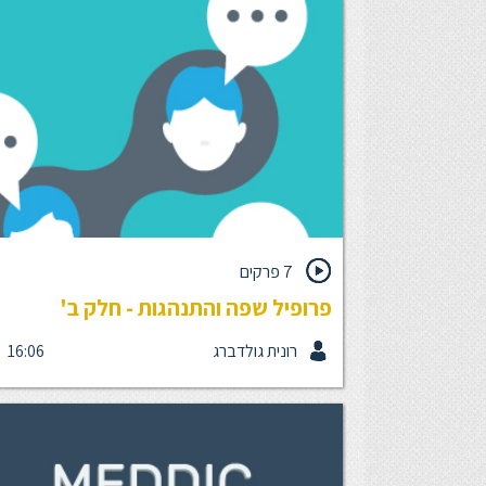
וברור.
7 פרקים
פרופיל שפה והתנהגות - חלק ב'
רונית גולדברג
16:06
פרופיל ה-LAB הוא כלי שיטתי שמסייע לפענח דפוסי
חשיבה של אנשים באמצעות כלי תשאול, ומייצר תקשו
אפקטיבית להשפעה טובה יותר. ביחידת ההמשך הזו,
נתמקד בארבעת מאפייני העבודה השונים של כל אחד
מאיתנו.