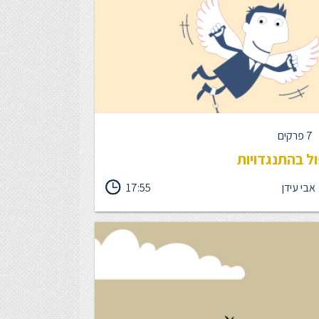
7 פרקים
ל בהתנגדויות
אבי עידן
17:55
ש מכירות, גם כזה המנהל מכירות "לפי הספר",
 לעיתים להתמודד עם התנגדויות העולות תוך כדי
 המכירה. התנגדויות הן חלק בלתי נפרד מתהליך
ה והן יכולות להופיע לכל אורכה. יחד עם זאת, הן
ת, הן מלמדות על עניין מצידו של הלקוח ואף עוזרות
אות מה באמת חשוב ללקוח ולייצר עבורו את
מה הנדרשת. כך שלמעשה, טיפול אפקטיבי
דות, מסייע לך למכור טוב יותר.