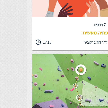
7 פרקים
תיה מעשית
ד"ר דוד ברקוביץ'
27:15
 אמפתיה מעשית בקורס זה נלמד על מיומנות
רת האפקטיבית ביותר שיש ונראה כיצד בדיוק
 בה שימוש כדי שתוכלו לייצר עבורכם מערכות
 שבאמת נעים להיות בהן. למיומנות הזו קוראים
ה, ולקורס הזה קוראים אמפתיה מעשית. הרעיון הוא
תיה היא לא רק תובנה אלא ממש פרקטיקה. הקורס
מכיל 6 פרקי לימוד קצרים. מנחה הקורס: ד"ר דוד ברקוביץ'
ות