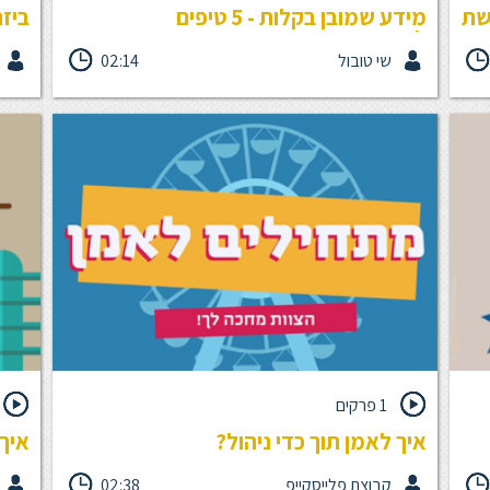
שת
מידע שמובן בקלות - 5 טיפים
ביזנ
לאינפוגרפיקה שעובדת
שי טובול
02:14
אינפוגרפיקה היא עיצוב חזותי של מידע. נשתמש בה
כשאנח
ל
כשנרצה להעביר מסר מורכב בפשטות, או להפוך מסר
רעיונ
"יבש" למעניין, וכשנרצה לעזור לקהל היעד להוציא
שיטה,
קבלת
מנתונים אובייקטיבים, מסר שחשוב לנו שיעבור. קבלו 5
לנו ל
Status Qu, או פשוט -
טיפים לאינפוגרפיקה שעובדת!
עסקית
ודד
ומעצב
1 פרקים
איך לאמן תוך כדי ניהול?
איך
קבוצת פלייסקייפ
02:38