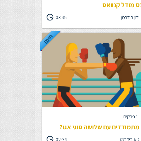
ס מודל קנוואס
ירון בידרמן
03:35
נו חושבים להשקיע במוצר חדש ועולים לנו כמה
ות, שנראים, לפי שעה, מהפכניים. אנחנו צריכים
 שתאפשר לנו לבדוק מהר היתכנות ורווחיות, ותסייע
חינם
קבל החלטה - איזה מהרעיונות ראוי שנפתח לתכנית
 מפורטת. בדיוק בשביל זה הומצא הביזנס מודל
קנוואס. מורכב מ-9 אבני בניין, שכולן ביחד מתארות
ות מודל עסקי מזורז.
1 פרקים
 מתמודדים עם שלושה סוגי אגו?
גיא בידרמן
02:34