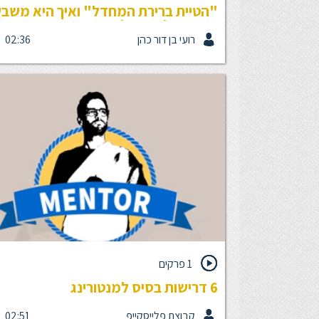
"הטיית ברירת המחדל" ואיך היא משב
את ההחלטות שלך
רועי בן דור כהן
02:36
האם אנחנו באמת מקבלים החלטות, או שלרוב אנחנו
מחליטים שלא להחליט וממעטים את ההשפעה שלנו ע
המציאות של עצמנו? אחד ממצאי המחקר של כהנמן
וטברסקי, צוקרמן ושות', מוכיח שיש הטייה מובנית על 
ההחלטות שלנו, וקראו לה ה-o Bias
הטיית ברירת המחדל. איך היא פועלת ואיך אפשר להתמ
איתה, או אפילו להשתמש בה בשביל לשפר את המצב
הקיים?
1 פרקים
6 דרישות בסיס למנטורינג
קבוצת פלייסקייפ
02:51