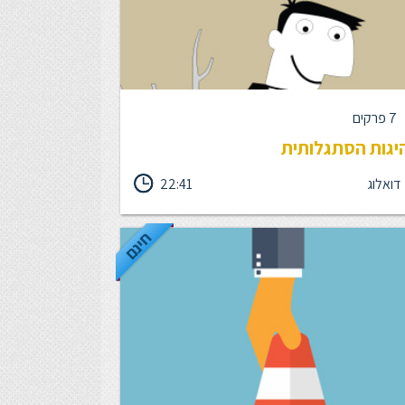
7 פרקים
יגות הסתגלותית
דואלוג
22:41
יגות ההסתגלותית מרחיבה את שדה הראיה
עה שבידיך כמנהל בקידום רעיונות ופתרונות
ים. באמצעותה, ניתן לקדם שינויים במערכת ולהפגין
חינם
ות.