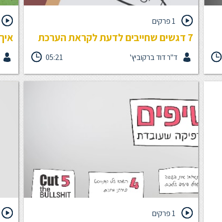
1 פרקים
7 דגשים שחייבים לדעת לקראת הערכת
איך 
ביצועים
ד"ר דוד ברקוביץ'
05:21
הערכת ביצועים שלוקחת בחשבון את השינויים בעולם
מכירי
העבודה, ונותנת מענה אמיתי לאתגרים כמו התשוקה של
ואנשי
העובדים לפיתוח אישי, יעדים משתנים, סביבת עבודה
דינאמית - תהפוך את תהליך המשוב האישי והארגוני שלך
שיחד
ם
לאפקטיבי וחשוב עבורך ועבור כל עובד.ת שלך. קבלו 7
אנשים
ת את
כלים שיעשו את ההבדל.
י.
כיל
, יועץ
1 פרקים