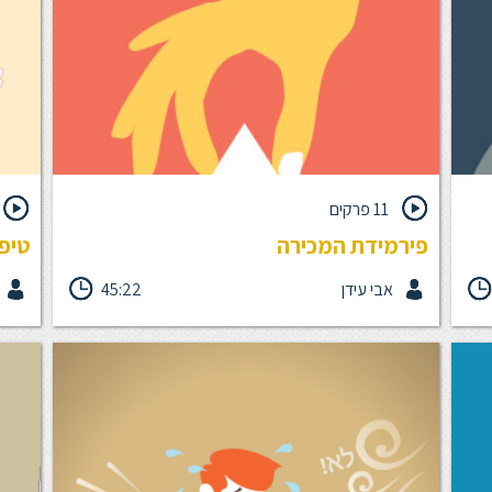
11 פרקים
פירמידת המכירה
טיפו
אבי עידן
45:22
יבים,
המכירה הינה תהליך תקשורתי המוביל את הלקוח שלך
כל אי
ך
לשינוי התנהגות. אבל מה באמת צריך לדעת בכדי לבצע
מתקשה
תהליך מכירה איכותי? עבודה לפי מודל פירמידת המכירה
תהליך
שות
היא עבודה תהליכית מדוייקת לפי שלבים, כזו שמובילה,
המכיר
צעד אחד צעד לקראת הגברת הסיכויים לסגירת העסקה.
צפויו
לך לר
ההתא
בהתנג