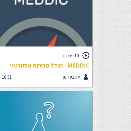
10 פרקים
MEDDIC - מודל מכירות אסטרטגי
ירון בידרמן
18:51
מודל ה-MEDDIC הוא צ'קליסט חכם של פעולות ומרכ
שאם נבצע אותם נכון, נגדיל את סיכויי ההצלחה בתהלי
המכירה. אם תהליך המכירה שלכם הוא מורכב ומסועף,
אם העסקאות העומדות על הפרק הן גדולות יחסית ודור
מעורבות גבוהה, וסייקל המכירה שלכם אורך בדרך כלל
כמה שבועות עד מספר חודשים, ה-MEDDIC הוא
בשבילכם.