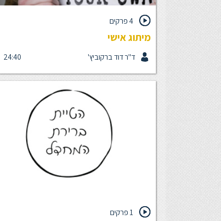
4 פרקים
מיתוג אישי
ד"ר דוד ברקוביץ'
24:40
לבנות מיתוג אישי חזק בעולם העבודה החדש הקורס
יחשוף אתכם לעולם המיתוג האישי, ויעניק לכם כלים
יישומיים לקידום המותג האישי שלכם, בארגון ומחוצה לו.
מותג הוא כלי קריטי בעולם העבודה המשתנה של היום.
נכיר את ארבעת המרכיבים שמייצרים מותג, איך מייצרי
אותם, וגם נרד לפרקטיקה. נלמד איך אתם יכולים לבנו
המותג האישי שלכם בעזרת יצירת תוכן לצורך מיתוג איש
אז קדימה, בואו נתחיל להבין איך יוצרים מותג. הקורס מ
4 פרקים משך כולל: 24 דקות מנחה ד"ר דוד ברקוביץ'
ארגוני
1 פרקים