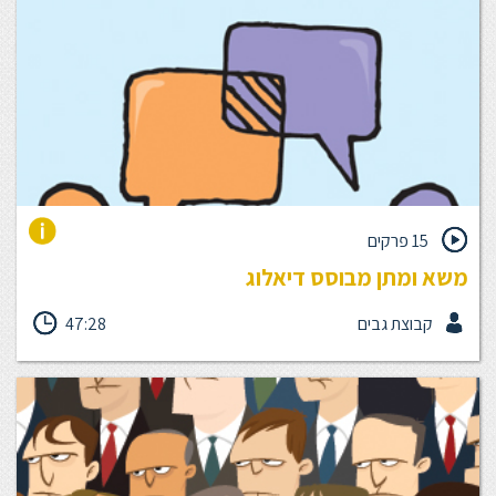
בעיקר מנטלית לקראת פגישה עם הממשקים שלך.
15 פרקים
משא ומתן מבוסס דיאלוג
בחיי היום יום שלנו בארגון אנו נדרשים לנהל דיאלוג ומשא ומתן כמעט
קבוצת גבים
47:28
בכל סיטואציה - יחסי ספק-לקוח פנים וחוץ ארגוניים, שיחת שכר עם
הממונה, חלוקת אחריות וסמכויות בין עמיתים או מחלקות, הנעת
עובדים לפעולה ועוד ועוד. הכשרה זו מסייעת למנהלים לנהל באופן
מודע ואפקטיבי שיחות מורכבות - עם עובדים, כפיפים, ממונים, לקוחות,
ובהקשרים נוספים בהם נדרשת הנעת אחרים - עם וללא סמכות. ניהול
הדיאלוג בצורה מובנית ומבוססת צרכים תורמת להצלחה בהשגת
היעדים ובהעצמת המנהלים.