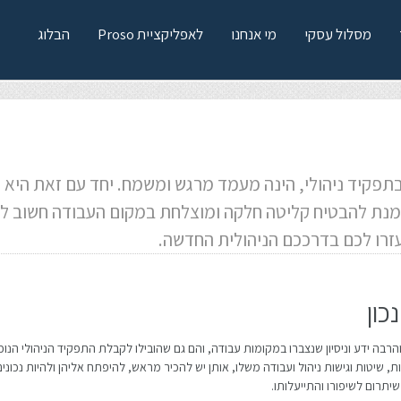
מסלול עסקי
מי אנחנו
לאפליקציית Proso
הבלוג
דש
בתפקיד ניהולי, הינה מעמד מרגש ומשמח. יחד עם זאת היא 
על מנת להבטיח קליטה חלקה ומוצלחת במקום העבודה חשוב ל
זרו לכם בדרככם הניהולית החדשה.
כון
ידע וניסיון שנצברו במקומות עבודה, והם גם שהובילו לקבלת התפקיד הניהולי הנוכחי. ה
בות, שיטות וגישות ניהול ועבודה משלו, אותן יש להכיר מראש, להיפתח אליהן ולהיות נכוני
שיתרום לשיפורו והתייעלותו.