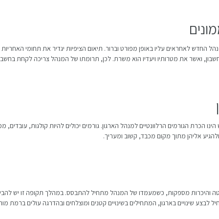
מונים
הל החדש לאחראים עליו באופן מפורט וברור. תיאום הציפיות יגדיר את תחומי האחריות
וחשבון, ואשר את מטרותיו ויעדיו הוא משרת. לכן, תרומתו של המנהל צריכה לקחת בחשבון
 הכרת הגורמים הרלוונטיים למנהל הארגון. גורמים יכולים להיות קולגות, עובדים, ממו
להגיע אליהן מתוך מקום מכבד, קשוב ומעריך.
טה והיכרות מספקות, כשמעמדו של המנהל מתחיל להתבסס. במהלך תקופה זו יש להבין א
 לבצע שינויים בארגון, המתחילים בשינויים קטנים ומוצלחים ובהדרגה עולים ברמת מור