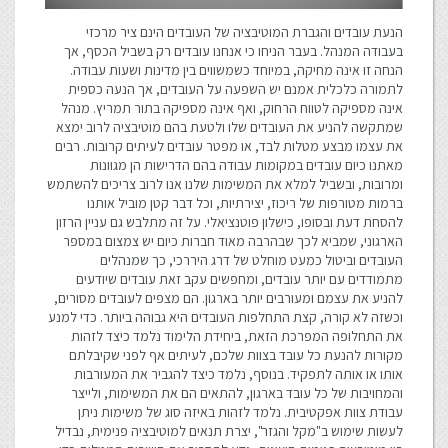
הנעת עובדים והגברת המוטיבציה של העובדים הינם ציר מרכזי
בעבודה המנהל. בעבר הניחו כי אנחנו עובדים רק בשביל הכסף, אך
הנחה זו אינה מחיקה, במיוחד כשמשווים בין מדינות ושעות עבודה.
לתמורה כלכלית אמנם יש השפעה על העובדים, אך הנעה כספית
אינה מספיקה לטווח הרחוק, ואף אינה מספיקה בתור תמריץ. מנהל
שמתקשה להניע את העובדים שלו ולטעת בהם מוטיבציה לרוב ימצא
את עצמו מבצע מטלות לבד, או מפטר עובדים לעיתים קרובות. רבים
מאתנו כיום עובדים במקומות עבודה בהם הדרישות הן מגוונות
ומרובות, ובשביל למלא את המשימות שלנו אנו לרוב צריכים להשתמש
ברמות מטורפות של ריכוז, יצירתיות, וכל דבר קטן מוביל אותנו
להסחת דעת ובסופו, כישלון פוטנציאלי. על זה מתלבש גם עניין הרזון
הארגוני, שמביא לכך שבהרבה מאוד חברות כיום יש צמצום במספר
העובדים וביטול כמעט מוחלט של דרג היררכי, כך שמנהלים
מתמודדים עם יותר עובדים, ומחפשים עקב זאת עובדים שיודעים
להניע את עצמם ומעורבים יותר בארגון. הם מצפים לעובדים מסורים,
וכשזה לא קורה, קצת התחלפות העובדים היא גבוהה ביותר. כדי למנע
את התחלופה המפרכת הזאת, ביחידת הלימוד נלמד כיצד לזהות
מקורות להנעת כל עובד בצוות שלכם, לעיתים אף לפני שקיבלתם
אותו או אותה לתפקיד. בנוסף, נלמד כיצד להגביר את המעורבות
והמחויבות של כל עובד בארגון, להתאים הם את המשימות, ולייצר
עבודת צוות אפקטיבית. נלמד לזהות באיזה סוג של משימות ניתן
לעשות שימוש ב"מקל והגזר", יצרת תנאים למוטיבציה פנימית, נבדיל