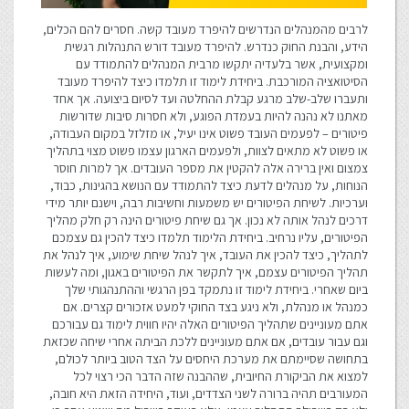
לרבים מהמנהלים הנדרשים להיפרד מעובד קשה. חסרים להם הכלים,
הידע, והבנת החוק כנדרש. להיפרד מעובד דורש התנהלות רגשית
ומקצועית, אשר בלעדיה יתקשו מרבית המנהלים להתמודד עם
הסיטואציה המורכבת. ביחידת לימוד זו תלמדו כיצד להיפרד מעובד
ותעברו שלב-שלב מרגע קבלת ההחלטה ועד לסיום ביצועה. אך אחד
מאתנו לא נהנה להיות בעמדת הפוגע, ולא חסרות סיבות שדורשות
פיטורים – לפעמים העובד פשוט אינו יעיל, או מזלזל במקום העבודה,
או פשוט לא מתאים לצוות, ולפעמים הארגון עצמו פשוט מצוי בתהליך
צמצום ואין ברירה אלה להקטין את מספר העובדים. אך למרות חוסר
הנוחות, על מנהלים לדעת כיצד להתמודד עם הנושא בהגינות, כבוד,
וערכיות. לשיחת הפיטורים יש משמעות וחשיבות רבה, וישנם יותר מידי
דרכים לנהל אותה לא נכון. אך גם שיחת פיטורים הינה רק חלק מהליך
הפיטורים, עליו נרחיב. ביחידת הלימוד תלמדו כיצד להכין גם עצמכם
לתהליך, כיצד להכין את העובד, איך לנהל שיחת שימוע, איך לנהל את
תהליך הפיטורים עצמם, איך לתקשר את הפיטורים באגון, ומה לעשות
ביום שאחרי. ביחידת לימוד זו נתמקד בפן הרגשי וההתנהגותי שלך
כמנהל או מנהלת, ולא ניגע בצד החוקי למעט אזכורים קצרים. אם
אתם מעוניינים שתהליך הפיטורים האלה יהיו חווית לימוד גם עבורכם
וגם עבור עובדים, אם אתם מעוניינים ללכת הביתה אחרי שיחה שכזאת
בתחושה שסיימתם את מערכת היחסים על הצד הטוב ביותר לכולם,
למצוא את הביקורת החיובית, שההבנה שזה הדבר הכי רצוי לכל
המעורבים תהיה ברורה לשני הצדדים, ועוד, היחידה הזאת היא חובה,