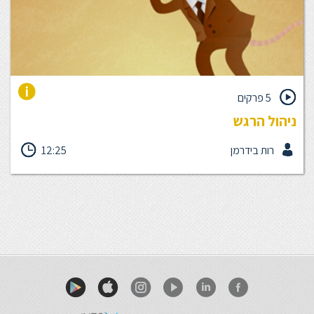
5 פרקים
ניהול הרגש
ניהול רגש מתייחס ליכולתך האישית לנהל את רגשותיך ולעשות שימוש
רות בידרמן
12:25
באינטליגנציה רגשית בהתנהלות האישית שלך עצמה ובהתנהלות
סביב הסובבים אותך. מה מפעיל אותך? מה מיקוד השליטה שלך
בניהול הרגש: פנימי או חיצוני? מה מקור הרגשות? ניתן לתעל את
הרגשות ולנהלם מתוך בגרות רגשית תוך מיתון וריסון עצמי וזיהוי היכולות
הרגשיות בכל סיטואציה.