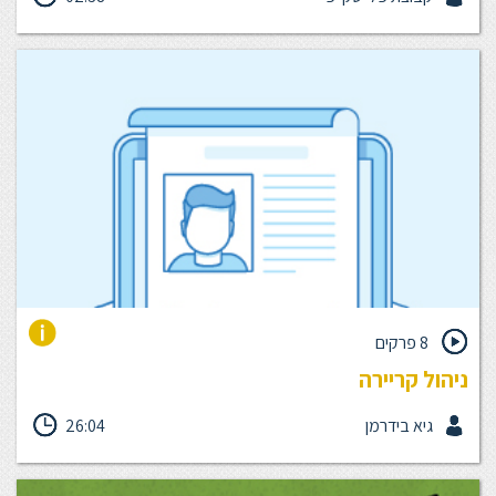
שלהם אחראי.ת לכך. קיימת רק בעיה אחת: עבור רוב העובדים, ניהול
ששם דגש על אימון הוא תופעה נדירה. אז הנה חמישה טיפים שיעזרו
לך להתחיל לאמן תוך כדי עבודה.
8 פרקים
ניהול קריירה
ביחידה זו נבין איך ניתן לנהל את הקריירה של העובד, באמצעות שיפור
גיא בידרמן
26:04
מידת המחוייבות, האקלים הצוותי, השייכות, ההתלהבות והביצועים - על
ידי individual development plan, ובקיצור - IDP.