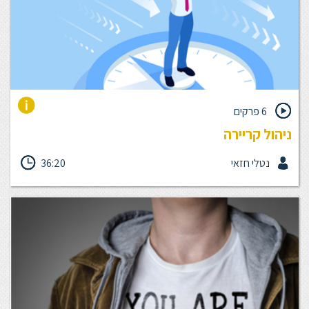
6 פרקים
ניהול קריירה
העולם משתנה, שוק עבודה משתנה ואנו נדרשים לשנות דפוסי חשיבה
נטלי חזאי
36:20
ולאמץ דרכי פעולה חדשות בתור עובדים, בתוך ארגון כדי להתאים את
היכולות שלנו לעולם המשתנה. בקורס קצר זה, נלמד להכיר ארגז כלים
לפיתוח קריירה, אפשרויות הפיתוח האישי בתוך הארגון ונבין שזהו מסע
מתמשך, פרואקטיבי לעבר מטרות תוך קריאת מפת ההזדמנויות
והצרכים העסקיים בארגון. ההגה של מסלול הקריירה הוא בידיים שלנו.
הקורס מכיל 6 פרקי לימוד קצרים.