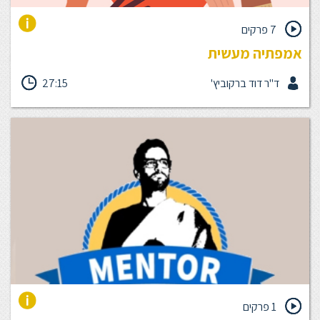
7 פרקים
אמפתיה מעשית
קורס אמפתיה מעשית בקורס זה נלמד על מיומנות התקשורת
ד"ר דוד ברקוביץ'
27:15
האפקטיבית ביותר שיש ונראה כיצד בדיוק לעשות בה שימוש כדי
שתוכלו לייצר עבורכם מערכות יחסים שבאמת נעים להיות בהן.
למיומנות הזו קוראים אמפתיה, ולקורס הזה קוראים אמפתיה מעשית.
הרעיון הוא שאמפתיה היא לא רק תובנה אלא ממש פרקטיקה. הקורס
מכיל 6 פרקי לימוד קצרים. מנחה הקורס: ד"ר דוד ברקוביץ' משך: 25
דקות
1 פרקים