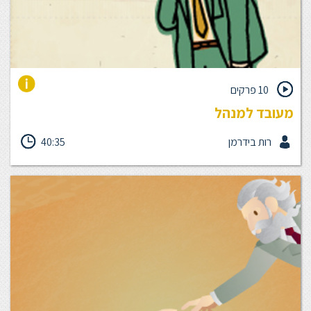
10 פרקים
מעובד למנהל
כניסה לתפקיד ניהולי ראשון היא מרגשת מאתגרת ומספקת, אולם לצד
רות בידרמן
40:35
הסיפוק עולים החששות לנוכח הציפיות ממך וההתמודדות עם סביבה
חדשה ותנאי משחק החדשים לך. מרבית המנהלים מספרים שאת רוב
הטעויות הניהוליות עשו בשנה הראשונה...אז איך עושים את המעבר
הזה מלהיות עובד לניהול? מה קורה אם פתאום עליך לנהל אנשים
שבעבר היו קולגות שלך? איך מתמודדים עם התהליך המורכב של
הכניסה לתפקיד? ביחידה זו נספק לך את אבני הדרך ואת הכלים
הנדרשים על מנת לצלוח את המעבר בהצלחה.