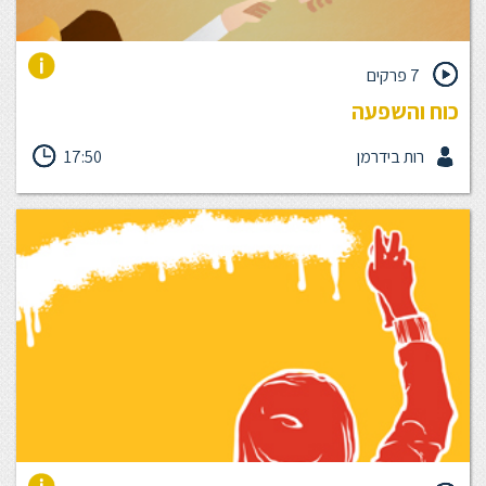
7 פרקים
כוח והשפעה
מצד אחד יש לך את האחריות לעשיה של אחרים, לייצר השפעה
רות בידרמן
17:50
מכוונת, להשפיע ,להבין ולהסכים לגבי המשימות שיש לבצע ואיך צריך
לפעול , ומצד שני יש לך את הסמכות לנתב את כל התהליך. האם ניתן
להימנע משימוש יתר בסמכות וכח? זהו האתגר שאיתו מנהלים נדרשים
להתמודד יום יום. ביחידה זו נבין את ההבדלים שבין שכנוע לבין השפעה
ונפעל על מנת לייצר השפעה.