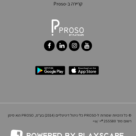
קריירה ב-Proso
instagram
facebook
linkedin
youtube
© כל הזכויות שמורות ל-PROSO כלי ניהול דיגיטליים (2014) בע"מ, PROSO הוא סימן
רשום מס' 255580 ®< /a>