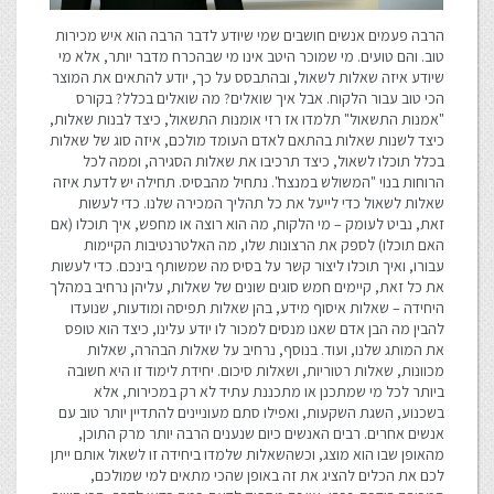
הרבה פעמים אנשים חושבים שמי שיודע לדבר הרבה הוא איש מכירות
טוב. והם טועים. מי שמוכר היטב אינו מי שבהכרח מדבר יותר, אלא מי
שיודע איזה שאלות לשאול, ובהתבסס על כך, יודע להתאים את המוצר
הכי טוב עבור הלקוח. אבל איך שואלים? מה שואלים בכלל? בקורס
"אמנות התשאול" תלמדו אז רזי אומנות התשאול, כיצד לבנות שאלות,
כיצד לשנות שאלות בהתאם לאדם העומד מולכם, איזה סוג של שאלות
בכלל תוכלו לשאול, כיצד תרכיבו את שאלות הסגירה, וממה לכל
הרוחות בנוי "המשולש במנצח". נתחיל מהבסיס. תחילה יש לדעת איזה
שאלות לשאול כדי לייעל את כל תהליך המכירה שלנו. כדי לעשות
זאת, נביט לעומק – מי הלקוח, מה הוא רוצה או מחפש, איך תוכלו (אם
האם תוכלו) לספק את הרצונות שלו, מה האלטרנטיבות הקיימות
עבורו, ואיך תוכלו ליצור קשר על בסיס מה שמשותף בינכם. כדי לעשות
את כל זאת, קיימים חמש סוגים שונים של שאלות, עליהן נרחיב במהלך
היחידה – שאלות איסוף מידע, בהן שאלות תפיסה ומודעות, שנועדו
להבין מה הבן אדם שאנו מנסים למכור לו יודע עלינו, כיצד הוא טופס
את המותג שלנו, ועוד. בנוסף, נרחיב על שאלות הבהרה, שאלות
מכוונות, שאלות רטוריות, ושאלות סיכום. יחידת לימוד זו היא חשובה
ביותר לכל מי שמתכנן או מתכננת עתיד לא רק במכירות, אלא
בשכנוע, השגת השקעות, ואפילו סתם מעוניינים להתדיין יותר טוב עם
אנשים אחרים. רבים האנשים כיום שנענים הרבה יותר מרק התוכן,
מהאופן שבו הוא מוצג, וכשהשאלות שלמדו ביחידה זו לשאול אותם ייתן
לכם את הכלים להציג את זה באופן שהכי מתאים למי שמולכם,