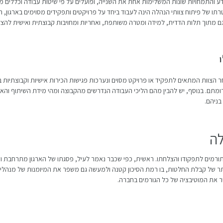
ידע והתמחויות שונות המשלימות אחת את השנייה, ופועלים על פי שיטות עבודה וכללים מ
רתו של פיתוח צוותי הנהלה הינה לעבוד ביחד על פרויקטים ותפקידים מסוימים בארגון, 
וגם מתוך תלות הדדית, למידה ומטרה משותפת, ואחריות ומחויבות קבוצתית ואישית להצ
ר הצוות המתאים לתפקיד או פרויקט מסוים ונערכות פגישות הכירות אישיות וקבוצתיות בי
מתם. בנוסף, יש להבין מהם הליכי העבודה הנדרשים מהקבוצה ומהי מידת השיתוף והא
בניהם.
לה
תורמים לתפקודו והצלחתו. ראשית, כפי שכבר נאמר לעיל, פסגתו של הארגון מתרחבת 
ן יותר של קבלת החלטות, בו רמת הסיכון קטנה ולמעשה גם משפר את המיומנות של מנהלי ה
יר את המוטיבציה של כל הגורמים בחברה.