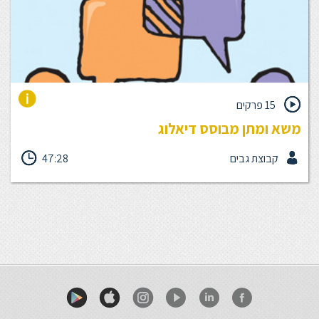
15 פרקים
משא ומתן מבוסס דיאלוג
בחיי היום יום שלנו בארגון אנו נדרשים לנהל דיאלוג ומשא ומתן כמעט
קבוצת גבים
47:28
בכל סיטואציה - יחסי ספק-לקוח פנים וחוץ ארגוניים, שיחת שכר עם
הממונה, חלוקת אחריות וסמכויות בין עמיתים או מחלקות, הנעת
עובדים לפעולה ועוד ועוד. הכשרה זו מסייעת למנהלים לנהל באופן
מודע ואפקטיבי שיחות מורכבות - עם עובדים, כפיפים, ממונים, לקוחות,
ובהקשרים נוספים בהם נדרשת הנעת אחרים - עם וללא סמכות. ניהול
הדיאלוג בצורה מובנית ומבוססת צרכים תורמת להצלחה בהשגת
היעדים ובהעצמת המנהלים.