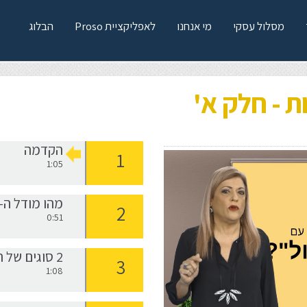
מסלול עסקי
מי אנחנו
לאפליקציית Proso
הבלוג
ת - חלק א'
הקדמה
1:05
מהו מודל ה-LAB?
0:51
2 סוגים של תבניות חשיבה
1:08