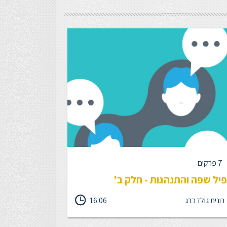
7 פרקים
יל שפה והתנהגות - חלק ב'
רונית גולדברג
16:06
פרופיל ה-LAB הוא כלי שיטתי שמסייע לפענח דפוסי
ה של אנשים באמצעות כלי תשאול, ומייצר תקשורת