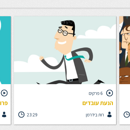
6 פרקים
הנעת עובדים
פרופ
רות בידרמן
23:29
א
היום אנחנו יודעים כי תמריץ כספי לא תמיד יסייע להנעת
תה
העובד לביצוע אופטימלי. המטרה של יחידת לימוד זאת היא
חשיב