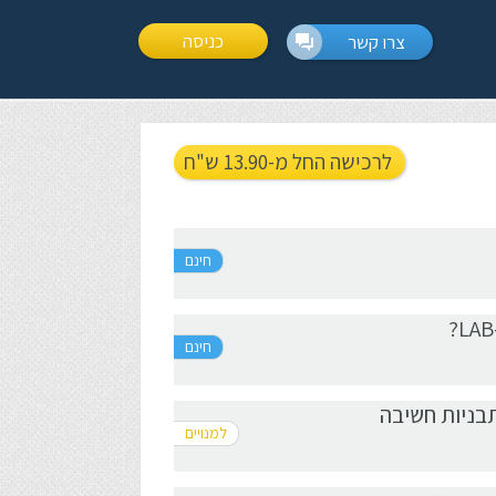
כניסה
צרו קשר
לרכישה החל מ-13.90 ש"ח